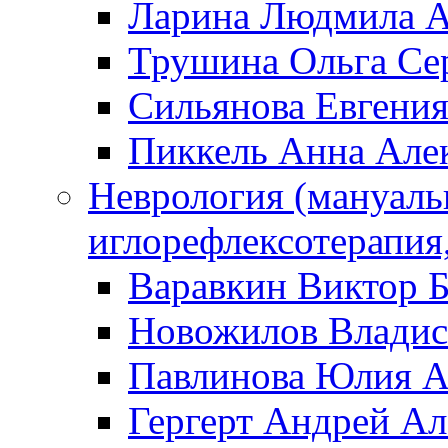
Ларина Людмила А
Трушина Ольга Се
Сильянова Евгени
Пиккель Анна Але
Неврология (мануаль
иглорефлексотерапия
Варавкин Виктор 
Новожилов Владис
Павлинова Юлия А
Гергерт Андрей А