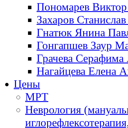
Пономарев Виктор
Захаров Станисла
Гнатюк Янина Пав
Гонгапшев Заур М
Грачева Серафима 
Нагайцева Елена А
Цены
МРТ
Неврология (мануаль
иглорефлексотерапия