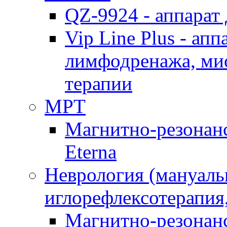
QZ-9924 - аппарат
Vip Line Plus - ап
лимфодренажа, ми
терапии
МРТ
Магнитно-резонанс
Eterna
Неврология (мануаль
иглорефлексотерапия
Магнитно-резонанс