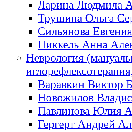
Ларина Людмила А
Трушина Ольга Се
Сильянова Евгени
Пиккель Анна Але
Неврология (мануаль
иглорефлексотерапия
Варавкин Виктор 
Новожилов Владис
Павлинова Юлия А
Гергерт Андрей А