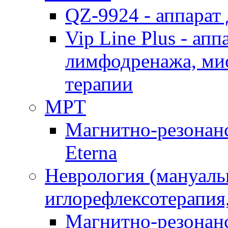
QZ-9924 - аппарат
Vip Line Plus - ап
лимфодренажа, ми
терапии
МРТ
Магнитно-резонанс
Eterna
Неврология (мануаль
иглорефлексотерапия
Магнитно-резонанс