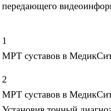
передающего видеоинформ
1
МРТ суставов в МедикСи
2
МРТ суставов в МедикСи
Установив точный диагно