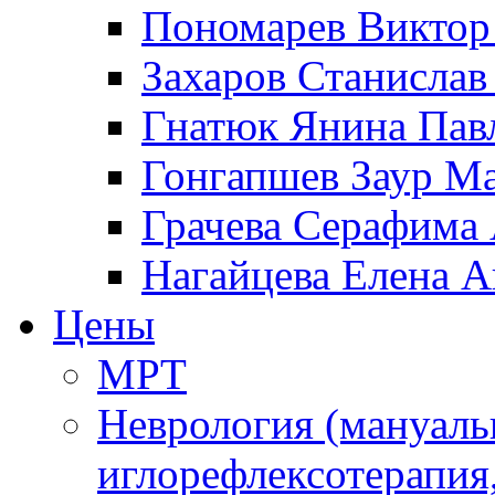
Пономарев Виктор
Захаров Станисла
Гнатюк Янина Пав
Гонгапшев Заур М
Грачева Серафима 
Нагайцева Елена А
Цены
МРТ
Неврология (мануаль
иглорефлексотерапия