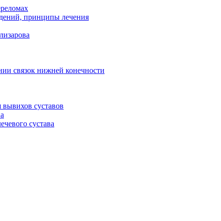
ереломах
ний, принципы лечения
лизарова
нии связок нижней конечности
 вывихов суставов
ва
ечевого сустава