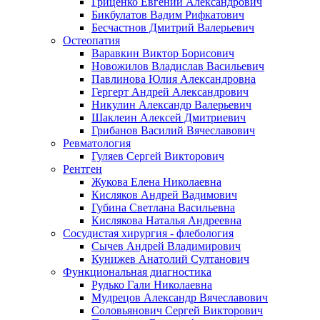
Гриценко Евгений Александрович
Бикбулатов Вадим Рифкатович
Бесчастнов Дмитрий Валерьевич
Остеопатия
Варавкин Виктор Борисович
Новожилов Владислав Васильевич
Павлинова Юлия Александровна
Гергерт Андрей Александрович
Никулин Александр Валерьевич
Шаклеин Алексей Дмитриевич
Грибанов Василий Вячеславович
Ревматология
Гуляев Сергей Викторович
Рентген
Жукова Елена Николаевна
Кисляков Андрей Вадимович
Губина Светлана Васильевна
Кислякова Наталья Андреевна
Сосудистая хирургия - флебология
Сычев Андрей Владимирович
Кунижев Анатолий Султанович
Функциональная диагностика
Рудько Гали Николаевна
Мудрецов Александр Вячеславович
Соловьянович Сергей Викторович