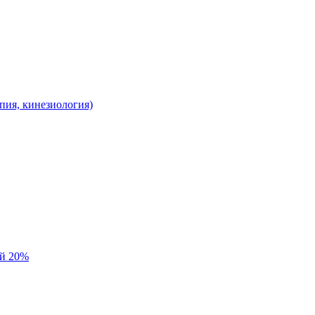
пия, кинезиология)
ой 20%