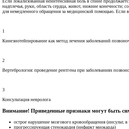
Если локализованная неинтенсивная боль в спине продолжается
надплечья, руки, область сердца, живот, нижние конечности; с
для немедленного обращения за медицинской помощью. Если ваш 
1
Кинезиотейпирование как метод лечения заболеваний позвоно
2
Вертебрология: проведение рентгена при заболеваниях позвон
3
Консультация невролога
Внимание! Приведенные признаки могут быть сим
острое нарушение мозгового кровообращения (инсульт, в
прогрессирующая стенокардия (инфаркт миокарда)