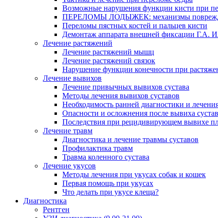
Возможные нарушения функции кисти при п
ПЕРЕЛОМЫ ЛОДЫЖЕК: механизмы поврежде
Переломы пястных костей и пальцев кисти
Демонтаж аппарата внешней фиксации Г.А. И
Лечение растяжений
Лечение растяжений мышц
Лечение растяжений связок
Нарушение функции конечности при растяже
Лечение вывихов
Лечение привычных вывихов сустава
Методы лечения вывихов суставов
Необходимость ранней диагностики и лечения
Опасности и осложнения после вывиха суста
Последствия при рецидивирующем вывихе пл
Лечение травм
Диагностика и лечение травмы суставов
Профилактика травм
Травма коленного сустава
Лечение укусов
Методы лечения при укусах собак и кошек
Первая помощь при укусах
Что делать при укусе клеща?
Диагностика
Рентген