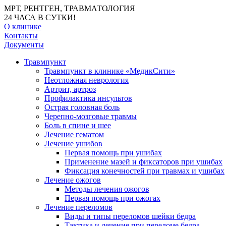
МРТ, РЕНТГЕН, ТРАВМАТОЛОГИЯ
24 ЧАСА В СУТКИ!
О клинике
Контакты
Документы
Травмпункт
Травмпункт в клинике «МедикСити»
Неотложная неврология
Артрит, артроз
Профилактика инсультов
Острая головная боль
Черепно-мозговые травмы
Боль в спине и шее
Лечение гематом
Лечение ушибов
Первая помощь при ушибах
Применение мазей и фиксаторов при ушибах
Фиксация конечностей при травмах и ушибах
Лечение ожогов
Методы лечения ожогов
Первая помощь при ожогах
Лечение переломов
Виды и типы переломов шейки бедра
Тактика и лечение при переломе бедра