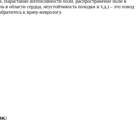
а. Нарастание интенсивности боли, распространение боли в
 в области сердца, неустойчивость походки и т.д.) – это повод
братитесь к врачу-неврологу.
ак: