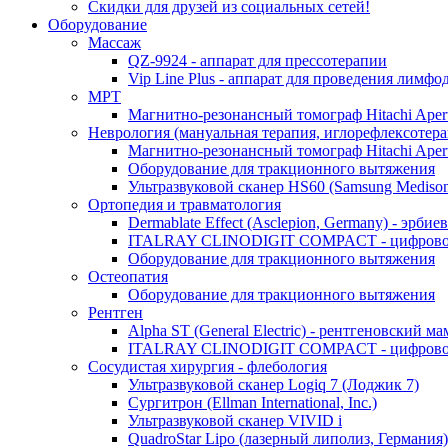
Скидки для друзей из социальных сетей!
Оборудование
Массаж
QZ-9924 - аппарат для прессотерапии
Vip Line Plus - аппарат для проведения лим
МРТ
Магнитно-резонансный томограф Hitachi Apert
Неврология (мануальная терапия, иглорефлексотера
Магнитно-резонансный томограф Hitachi Apert
Оборудование для тракционного вытяжения
Ультразвуковой сканер HS60 (Samsung Mediso
Ортопедия и травматология
Dermablate Effect (Asclepion, Germany) - эрб
ITALRAY CLINODIGIT COMPACT - цифровой 
Оборудование для тракционного вытяжения
Остеопатия
Оборудование для тракционного вытяжения
Рентген
Alpha ST (General Electric) - рентгеновский 
ITALRAY CLINODIGIT COMPACT - цифровой 
Сосудистая хирургия - флебология
Ультразвуковой сканер Logiq 7 (Лоджик 7)
Сургитрон (Ellman International, Inc.)
Ультразвуковой сканер VIVID i
QuadroStar Lipo (лазерный липолиз, Германия)