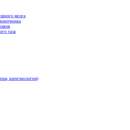
овного мозга
звоночника
тавов
ого таза
пия, кинезиология)