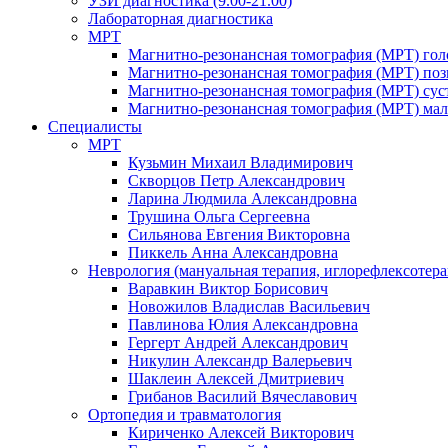
УЗИ диагностика (9.00-21.00)
Лабораторная диагностика
МРТ
Магнитно-резонансная томография (МРТ) гол
Магнитно-резонансная томография (МРТ) по
Магнитно-резонансная томография (МРТ) сус
Магнитно-резонансная томография (МРТ) мал
Специалисты
МРТ
Кузьмин Михаил Владимирович
Скворцов Петр Александрович
Ларина Людмила Александровна
Трушина Ольга Сергеевна
Сильянова Евгения Викторовна
Пиккель Анна Александровна
Неврология (мануальная терапия, иглорефлексотера
Варавкин Виктор Борисович
Новожилов Владислав Васильевич
Павлинова Юлия Александровна
Гергерт Андрей Александрович
Никулин Александр Валерьевич
Шаклеин Алексей Дмитриевич
Грибанов Василий Вячеславович
Ортопедия и травматология
Кириченко Алексей Викторович