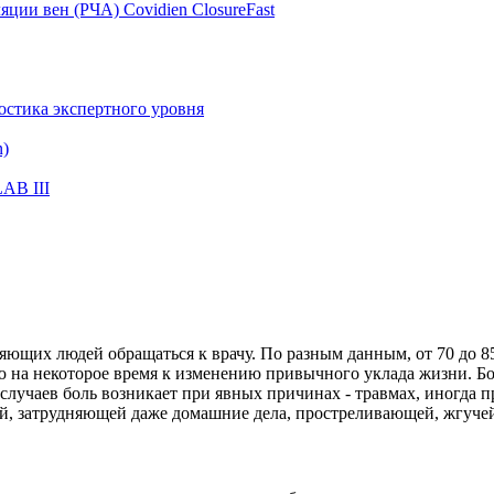
яции вен (РЧА) Covidien ClosureFast
ностика экспертного уровня
n)
AB III
ляющих людей обращаться к врачу. По разным данным, от 70 до 8
ю на некоторое время к изменению привычного уклада жизни. Бо
 случаев боль возникает при явных причинах - травмах, иногда
ей, затрудняющей даже домашние дела, простреливающей, жгуче