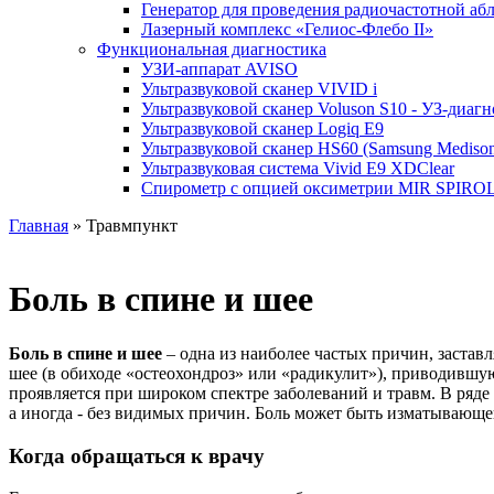
Генератор для проведения радиочастотной абл
Лазерный комплекс «Гелиос-Флебо II»
Функциональная диагностика
УЗИ-аппарат AVISO
Ультразвуковой сканер VIVID i
Ультразвуковой сканер Voluson S10 - УЗ-диаг
Ультразвуковой сканер Logiq E9
Ультразвуковой сканер HS60 (Samsung Mediso
Ультразвуковая система Vivid E9 XDClear
Спирометр с опцией оксиметрии MIR SPIROL
Главная
» Травмпункт
Боль в спине и шее
Боль в спине и шее
– одна из наиболее частых причин, застав
шее (в обиходе «остеохондроз» или «радикулит»), приводившу
проявляется при широком спектре заболеваний и травм. В ряде
а иногда - без видимых причин. Боль может быть изматывающ
Когда обращаться к врачу