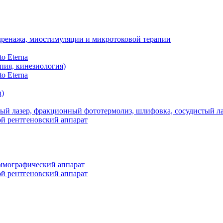
фодренажа, миостимуляции и микротоковой терапии
o Eterna
пия, кинезиология)
o Eterna
n)
иевый лазер, фракционный фототермолиз, шлифовка, сосудистый л
рентгеновский аппарат
маммографический аппарат
рентгеновский аппарат