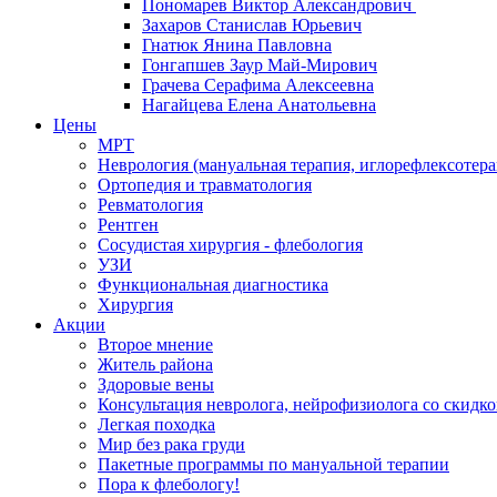
Пономарев Виктор Александрович
Захаров Станислав Юрьевич
Гнатюк Янина Павловна
Гонгапшев Заур Май-Мирович
Грачева Серафима Алексеевна
Нагайцева Елена Анатольевна
Цены
МРТ
Неврология (мануальная терапия, иглорефлексотера
Ортопедия и травматология
Ревматология
Рентген
Сосудистая хирургия - флебология
УЗИ
Функциональная диагностика
Хирургия
Акции
Второе мнение
Житель района
Здоровые вены
Консультация невролога, нейрофизиолога со скидк
Легкая походка
Мир без рака груди
Пакетные программы по мануальной терапии
Пора к флебологу!