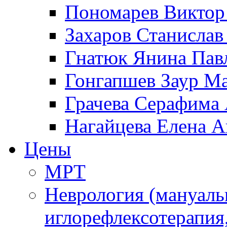
Пономарев Виктор
Захаров Станисла
Гнатюк Янина Пав
Гонгапшев Заур М
Грачева Серафима 
Нагайцева Елена А
Цены
МРТ
Неврология (мануаль
иглорефлексотерапия