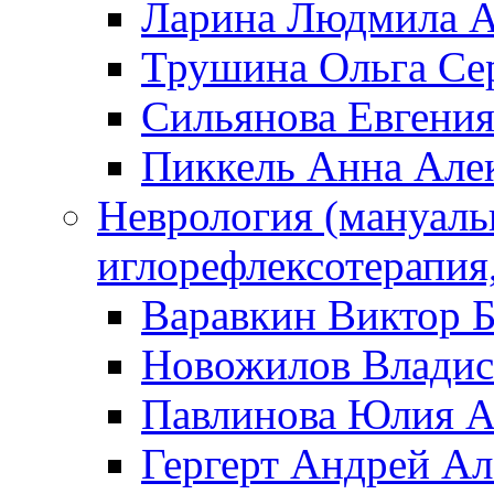
Ларина Людмила А
Трушина Ольга Се
Сильянова Евгени
Пиккель Анна Але
Неврология (мануаль
иглорефлексотерапия
Варавкин Виктор 
Новожилов Владис
Павлинова Юлия А
Гергерт Андрей А