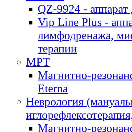
QZ-9924 - аппарат
Vip Line Plus - ап
лимфодренажа, ми
терапии
МРТ
Магнитно-резонанс
Eterna
Неврология (мануаль
иглорефлексотерапия
Магнитно-резонанс